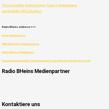
Prev
zurück
Die Böhmischen Tage in Babelsberg
weiter
Wahl SPEZIAL
Next
Radio
BHeins
Jobbörse
+++
Rewe: Mitarbeiter/in
B&B Media Net: Verkäufer/innen
Radio BHeins: Praktikant/in
Steuerfachangestellte/r, Steuerfachwirt/in oder Bilanzbuchhalter/in (m/w/d)
Radio
BHeins
Medienpartner
Kontaktiere uns