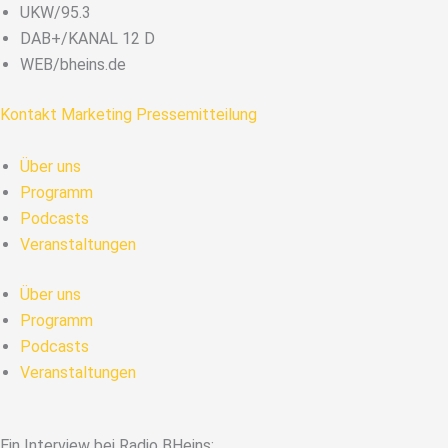
Zum
UKW/95.3
Inhalt
DAB+/KANAL 12 D
springen
WEB/bheins.de
Kontakt
Marketing
Pressemitteilung
Über uns
Programm
Podcasts
Veranstaltungen
Über uns
Programm
Podcasts
Veranstaltungen
Ein Interview bei Radio BHeins: