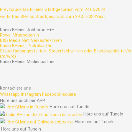
Prev
zurück
Das BHeins Stadtgespräch vom 24.05.2024
weiter
Das BHeins Stadtgespräch vom 29.05.2024
Next
Radio
BHeins
Jobbörse
+++
Rewe: Mitarbeiter/in
B&B Media Net: Verkäufer/innen
Radio BHeins: Praktikant/in
Steuerfachangestellte/r, Steuerfachwirt/in oder Bilanzbuchhalter/in
(m/w/d)
Radio
BHeins
Medienpartner
Kontaktiere uns
Whatsapp
Instagram
Facebook-square
Höre uns auch per APP
Höre uns auf TuneIn
Höre uns auf TuneIn
Höre uns auf TuneIn
Höre uns auf TuneIn