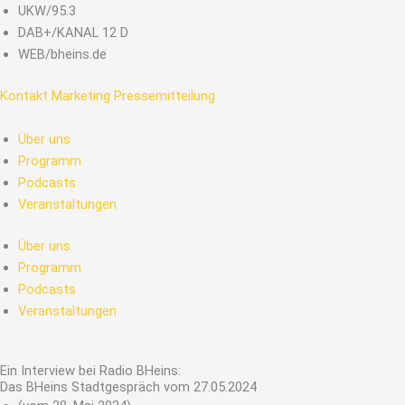
Zum
UKW/95.3
Inhalt
DAB+/KANAL 12 D
springen
WEB/bheins.de
Kontakt
Marketing
Pressemitteilung
Über uns
Programm
Podcasts
Veranstaltungen
Über uns
Programm
Podcasts
Veranstaltungen
Ein Interview bei Radio BHeins:
Das BHeins Stadtgespräch vom 27.05.2024