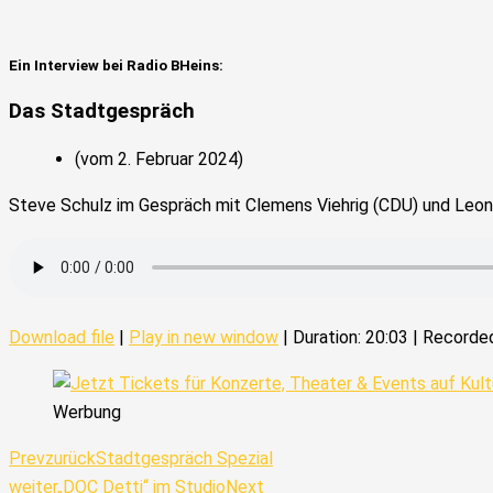
Ein Interview bei Radio BHeins:
Das Stadtgespräch
(vom 2. Februar 2024)
Steve Schulz im Gespräch mit Clemens Viehrig (CDU) und Leo
Download file
|
Play in new window
|
Duration: 20:03
|
Recorded
Werbung
Prev
zurück
Stadtgespräch Spezial
weiter
„DOC Detti“ im Studio
Next