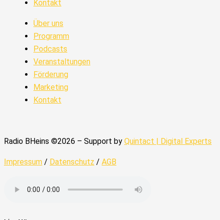
Kontakt
Über uns
Programm
Podcasts
Veranstaltungen
Förderung
Marketing
Kontakt
Radio BHeins ©2026 – Support by
Quintact | Digital Experts
Impressum
/
Datenschutz
/
AGB