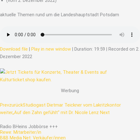
(vom 2. Dezember 2022)
aktuelle Themen rund um die Landeshauptstadt Potsdam
Download file
|
Play in new window
|
Duration: 19:59
|
Recorded on 2.
Dezember 2022
Werbung
Prev
zurück
Studiogast Dietmar Teickner vom Lakritzkontor
weiter
„Auf den Zahn gefühlt“ mit Dr. Nicole Lenz
Next
Radio
BHeins
Jobbörse
+++
Rewe: Mitarbeiter/in
B&B Media Net: Verkäufer/innen