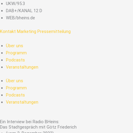
Zum
UKW/95.3
Inhalt
DAB+/KANAL 12 D
springen
WEB/bheins.de
Kontakt
Marketing
Pressemitteilung
Über uns
Programm
Podcasts
Veranstaltungen
Über uns
Programm
Podcasts
Veranstaltungen
Ein Interview bei Radio BHeins:
Das Stadtgespräch mit Götz Friederich