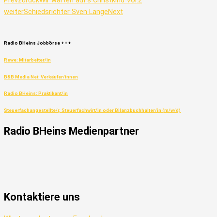
Prev
zurück
Wir warten auf’s Christkind Vol.2
weiter
Schiedsrichter Sven Lange
Next
Radio
BHeins
Jobbörse
+++
Rewe: Mitarbeiter/in
B&B Media Net: Verkäufer/innen
Radio BHeins: Praktikant/in
Steuerfachangestellte/r, Steuerfachwirt/in oder Bilanzbuchhalter/in (m/w/d)
Radio
BHeins
Medienpartner
Kontaktiere uns