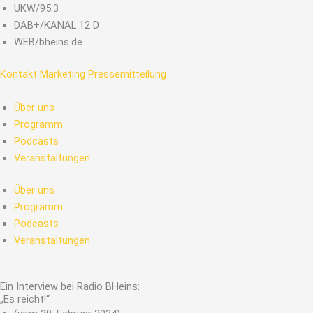
Zum
UKW/95.3
Inhalt
DAB+/KANAL 12 D
springen
WEB/bheins.de
Kontakt
Marketing
Pressemitteilung
Über uns
Programm
Podcasts
Veranstaltungen
Über uns
Programm
Podcasts
Veranstaltungen
Ein Interview bei Radio BHeins:
„Es reicht!“