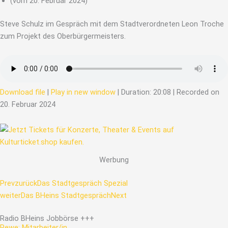
(vom 20. Februar 2024)
Steve Schulz im Gespräch mit dem Stadtverordneten Leon Troche
zum Projekt des Oberbürgermeisters.
Download file
|
Play in new window
|
Duration: 20:08
|
Recorded on
20. Februar 2024
Werbung
Prev
zurück
Das Stadtgespräch Spezial
weiter
Das BHeins Stadtgespräch
Next
Radio
BHeins
Jobbörse
+++
Rewe: Mitarbeiter/in