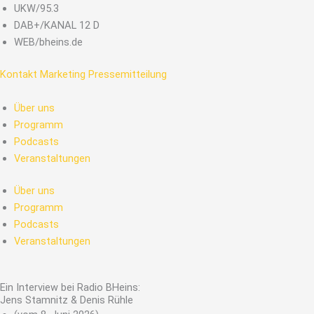
Zum
UKW/95.3
Inhalt
DAB+/KANAL 12 D
springen
WEB/bheins.de
Kontakt
Marketing
Pressemitteilung
Über uns
Programm
Podcasts
Veranstaltungen
Über uns
Programm
Podcasts
Veranstaltungen
Ein Interview bei Radio BHeins:
Jens Stamnitz & Denis Rühle