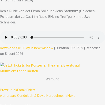
(vom 8. Juni 2026)
Denis Rühle von der Firma Solit und Jens Stamnitz (Goldenes-
Potsdam.de) zu Gast im Radio BHeins Treffpunkt mit Uwe
Schneider.
Download file
|
Play in new window
|
Duration: 00:17:39
|
Recorded
on 8. Juni 2026
Werbung
Prev
zurück
Frank Ehlert
weiter
Lars Gundelach & David Karaschewitz
Next