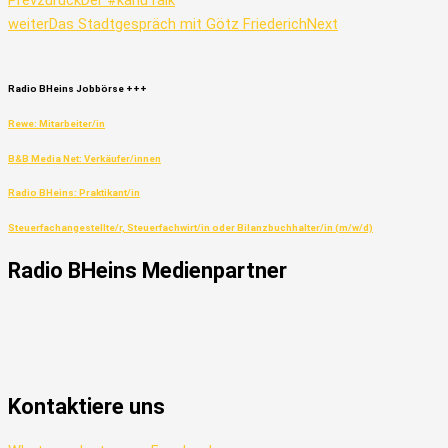
Prev
zurück
Der #kanuTalk
weiter
Das Stadtgespräch mit Götz Friederich
Next
Radio
BHeins
Jobbörse
+++
Rewe: Mitarbeiter/in
B&B Media Net: Verkäufer/innen
Radio BHeins: Praktikant/in
Steuerfachangestellte/r, Steuerfachwirt/in oder Bilanzbuchhalter/in (m/w/d)
Radio
BHeins
Medienpartner
Kontaktiere uns