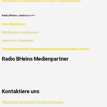
weiter
Das Stadtgespräch mit Götz Friederich
Next
Radio
BHeins
Jobbörse
+++
Rewe: Mitarbeiter/in
B&B Media Net: Verkäufer/innen
Radio BHeins: Praktikant/in
Steuerfachangestellte/r, Steuerfachwirt/in oder Bilanzbuchhalter/in (m/w/d)
Radio
BHeins
Medienpartner
Kontaktiere uns
Whatsapp
Instagram
Facebook-square