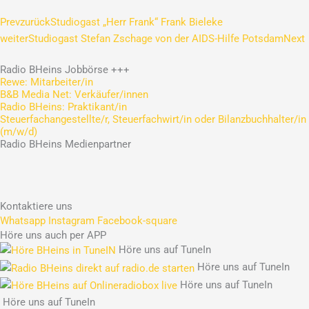
Prev
zurück
Studiogast „Herr Frank“ Frank Bieleke
weiter
Studiogast Stefan Zschage von der AIDS-Hilfe Potsdam
Next
Radio
BHeins
Jobbörse
+++
Rewe: Mitarbeiter/in
B&B Media Net: Verkäufer/innen
Radio BHeins: Praktikant/in
Steuerfachangestellte/r, Steuerfachwirt/in oder Bilanzbuchhalter/in
(m/w/d)
Radio
BHeins
Medienpartner
Kontaktiere uns
Whatsapp
Instagram
Facebook-square
Höre uns auch per APP
Höre uns auf TuneIn
Höre uns auf TuneIn
Höre uns auf TuneIn
Höre uns auf TuneIn