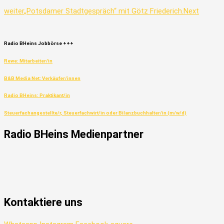
weiter
„Potsdamer Stadtgespräch“ mit Götz Friederich.
Next
Radio
BHeins
Jobbörse
+++
Rewe: Mitarbeiter/in
B&B Media Net: Verkäufer/innen
Radio BHeins: Praktikant/in
Steuerfachangestellte/r, Steuerfachwirt/in oder Bilanzbuchhalter/in (m/w/d)
Radio
BHeins
Medienpartner
Kontaktiere uns