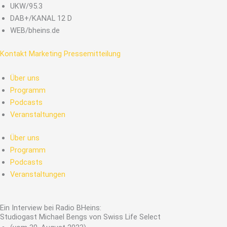
Zum
UKW/95.3
Inhalt
DAB+/KANAL 12 D
springen
WEB/bheins.de
Kontakt
Marketing
Pressemitteilung
Über uns
Programm
Podcasts
Veranstaltungen
Über uns
Programm
Podcasts
Veranstaltungen
Ein Interview bei Radio BHeins:
Studiogast Michael Bengs von Swiss Life Select