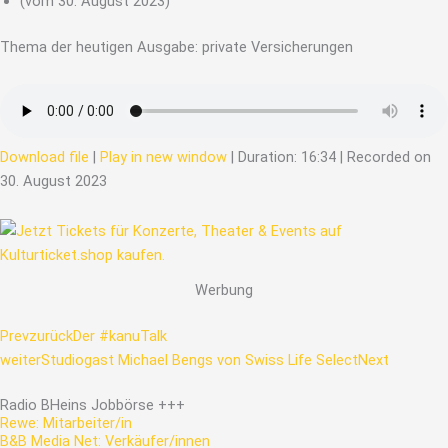
(vom 30. August 2023)
Thema der heutigen Ausgabe: private Versicherungen
Download file
|
Play in new window
|
Duration: 16:34
|
Recorded on
30. August 2023
Werbung
Prev
zurück
Der #kanuTalk
weiter
Studiogast Michael Bengs von Swiss Life Select
Next
Radio
BHeins
Jobbörse
+++
Rewe: Mitarbeiter/in
B&B Media Net: Verkäufer/innen