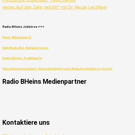
Prev
zurück
„Studiogast“ Heiko Bengs.
weiter
„Auf den Zahn gefühlt“ mit Dr. Nicole Lenz
Next
Radio
BHeins
Jobbörse
+++
Rewe: Mitarbeiter/in
B&B Media Net: Verkäufer/innen
Radio BHeins: Praktikant/in
Steuerfachangestellte/r, Steuerfachwirt/in oder Bilanzbuchhalter/in (m/w/d)
Radio
BHeins
Medienpartner
Kontaktiere uns