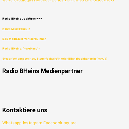
weiter
Studiogast Michael Bengs von Swiss Life Select
Next
Radio
BHeins
Jobbörse
+++
Rewe: Mitarbeiter/in
B&B Media Net: Verkäufer/innen
Radio BHeins: Praktikant/in
Steuerfachangestellte/r, Steuerfachwirt/in oder Bilanzbuchhalter/in (m/w/d)
Radio
BHeins
Medienpartner
Kontaktiere uns
Whatsapp
Instagram
Facebook-square