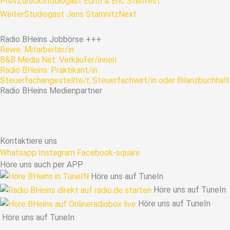
Prev
Zurück
Studiogast Edith & Eric Stehfest
Weiter
Studiogast Jens Stamnitz
Next
Radio
BHeins
Jobbörse
+++
Rewe: Mitarbeiter/in
B&B Media Net: Verkäufer/innen
Radio BHeins: Praktikant/in
Steuerfachangestellte/r, Steuerfachwirt/in oder Bilanzbuchhalt
Radio
BHeins
Medienpartner
Kontaktiere uns
Whatsapp
Instagram
Facebook-square
Höre uns auch per APP
Höre uns auf TuneIn
Höre uns auf TuneIn
Höre uns auf TuneIn
Höre uns auf TuneIn