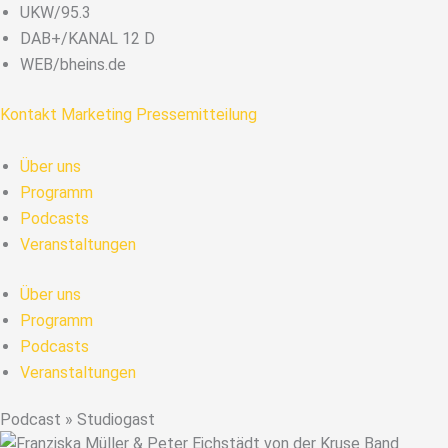
Zum
UKW/95.3
Inhalt
DAB+/KANAL 12 D
springen
WEB/bheins.de
Kontakt
Marketing
Pressemitteilung
Über uns
Programm
Podcasts
Veranstaltungen
Über uns
Programm
Podcasts
Veranstaltungen
Podcast » Studiogast