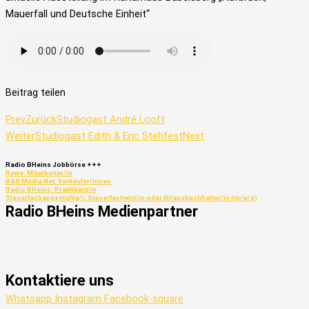
Mauerfall und Deutsche Einheit“
Beitrag teilen
Prev
Zurück
Studiogast André Looft
Weiter
Studiogast Edith & Eric Stehfest
Next
Radio
BHeins
Jobbörse
+++
Rewe: Mitarbeiter/in
B&B Media Net: Verkäufer/innen
Radio BHeins: Praktikant/in
Steuerfachangestellte/r, Steuerfachwirt/in oder Bilanzbuchhalter/in (m/w/d)
Radio
BHeins
Medienpartner
Kontaktiere uns
Whatsapp
Instagram
Facebook-square