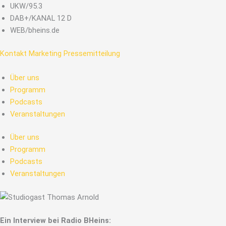
Zum
UKW/95.3
Inhalt
DAB+/KANAL 12 D
springen
WEB/bheins.de
Kontakt
Marketing
Pressemitteilung
Über uns
Programm
Podcasts
Veranstaltungen
Über uns
Programm
Podcasts
Veranstaltungen
Ein Interview bei Radio BHeins
: