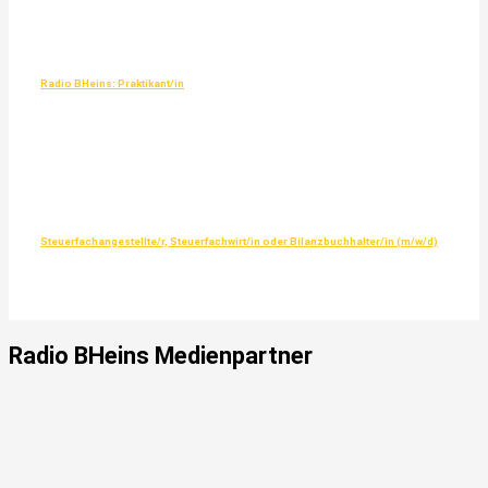
Radio BHeins: Praktikant/in
Steuerfachangestellte/r, Steuerfachwirt/in oder Bilanzbuchhalter/in (m/w/d)
Radio
BHeins
Medienpartner