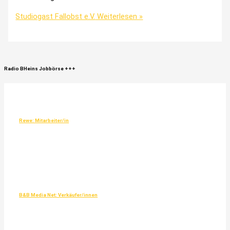
Studiogast Fallobst e.V.
Weiterlesen »
Radio
BHeins
Jobbörse
+++
Rewe: Mitarbeiter/in
B&B Media Net: Verkäufer/innen