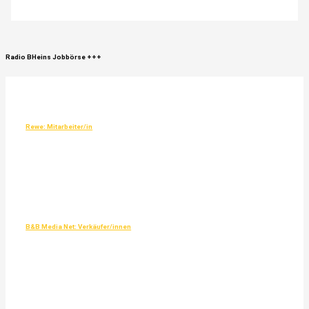
Radio
BHeins
Jobbörse
+++
Rewe: Mitarbeiter/in
B&B Media Net: Verkäufer/innen