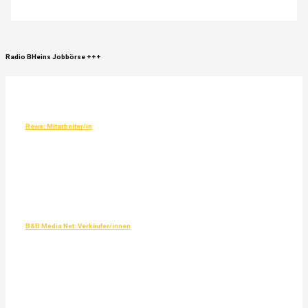
Radio
BHeins
Jobbörse
+++
Rewe: Mitarbeiter/in
B&B Media Net: Verkäufer/innen