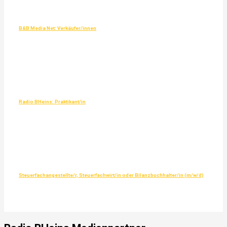
B&B Media Net: Verkäufer/innen
Radio BHeins: Praktikant/in
Steuerfachangestellte/r, Steuerfachwirt/in oder Bilanzbuchhalter/in (m/w/d)